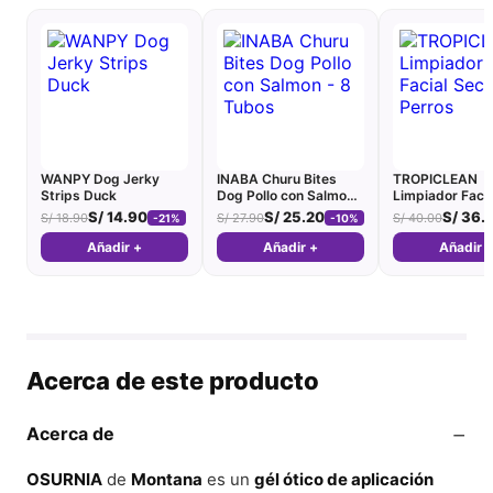
WANPY Dog Jerky
INABA Churu Bites
TROPICLEAN
Strips Duck
Dog Pollo con Salmon -
Limpiador Faci
8 Tubos
Perros
S/
14.90
S/
25.20
S/
36.
S/
18.90
S/
27.90
S/
40.00
-21%
-10%
Añadir +
Añadir +
Añadir 
Acerca de este producto
−
Acerca de
OSURNIA
de
Montana
es un
gél ótico de aplicación