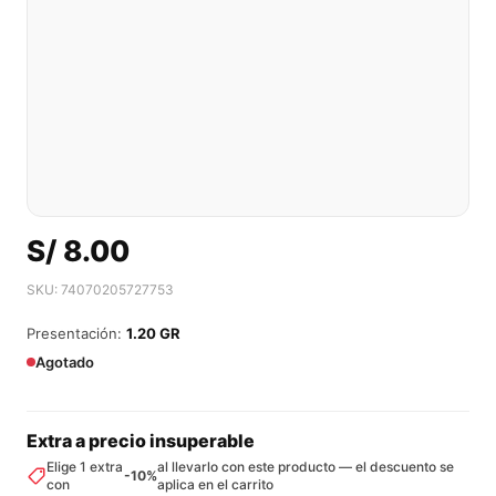
S/
8.00
SKU: 74070205727753
Presentación:
1.20 GR
Agotado
Extra a precio insuperable
Elige 1 extra
al llevarlo con este producto — el descuento se
-10%
con
aplica en el carrito