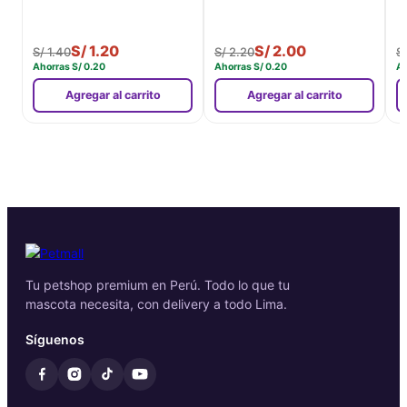
S/
1.20
S/
2.00
S/
1.40
S/
2.20
S
Ahorras
S/
0.20
Ahorras
S/
0.20
A
Agregar al carrito
Agregar al carrito
Tu petshop premium en Perú. Todo lo que tu
mascota necesita, con delivery a todo Lima.
Síguenos