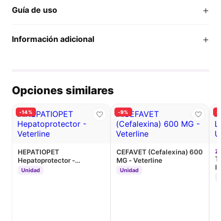
+
Guía de uso
+
Información adicional
Opciones similares
-14%
-9%
-
HEPATIOPET
CEFAVET (Cefalexina) 600
Z
T
Hepatoprotector -
MG - Veterline
I
Veterline
Unidad
Unidad