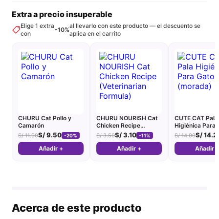
Extra a precio insuperable
Elige 1 extra
al llevarlo con este producto — el descuento se
-10%
con
aplica en el carrito
CHURU Cat Pollo y
CHURU NOURISH Cat
CUTE CAT Pala
Camarón
Chicken Recipe
Higiénica Para 
(Veterinarian Formula)
(morada)
S/
9.50
S/
3.10
S/
14.2
S/
11.90
S/
3.50
S/
14.90
-20%
-11%
Añadir +
Añadir +
Añadir 
Acerca de este producto