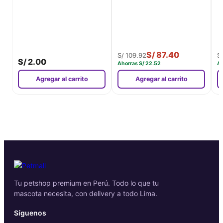
S/
87.40
S/
109.92
S
S/
2.00
Ahorras
S/
22.52
A
Agregar al carrito
Agregar al carrito
Tu petshop premium en Perú. Todo lo que tu
mascota necesita, con delivery a todo Lima.
Síguenos