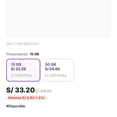
SKU: 73281588102671
Presentación:
15 GR
15 GR
30 GR
S/
33.20
S/
54.60
S/
1,106.67
/kg
S/
1,820.00
/kg
S/ 33.20
S/ 34.00
Ahorras S/ 0.80 (-2%)
Disponible