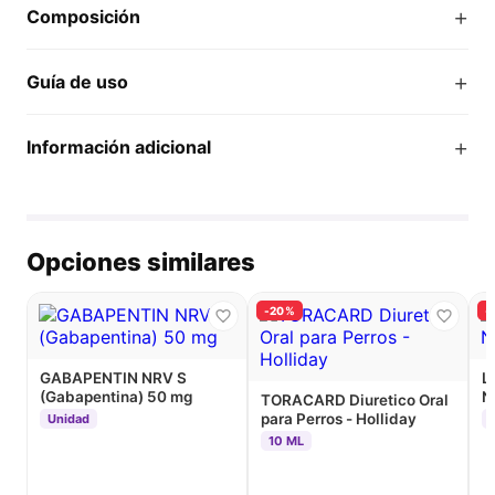
+
Composición
+
Guía de uso
+
Información adicional
Opciones similares
-20%
-
GABAPENTIN NRV S
L
(Gabapentina) 50 mg
N
TORACARD Diuretico Oral
para Perros - Holliday
Unidad
10 ML