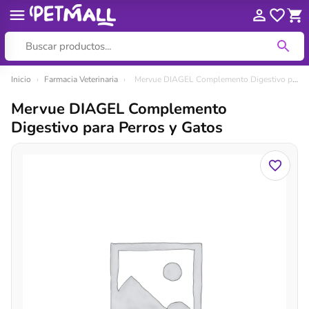
Ir
Inicio
›
Farmacia Veterinaria
›
Mervue DIAGEL Complemento Digestivo para Perros y Gatos
al
Mervue DIAGEL Complemento
contenido
Digestivo para Perros y Gatos