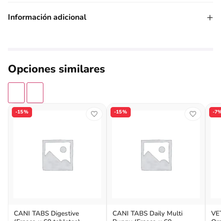
+
Información adicional
Opciones similares
-15%
-15%
-7
CANI TABS Digestive
CANI TABS Daily Multi
VE