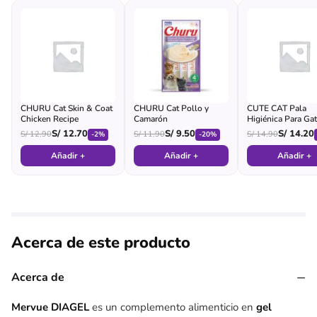
CHURU Cat Skin & Coat
CHURU Cat Pollo y
CUTE CAT Pala
Chicken Recipe
Camarón
Higiénica Para Ga
(morada)
S/
12.70
S/
9.50
S/
14.20
S/
12.90
S/
11.90
S/
14.90
-2%
-20%
Añadir +
Añadir +
Añadir +
Acerca de este producto
−
Acerca de
Mervue DIAGEL
es un complemento alimenticio en
gel