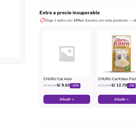
Extra a precio insuperable
Elige 1 extra con
-10%
al llevarlo con este producto — el
CHURU Cat Atún
CHURU Cat Kitten Pol
S/
9.50
S/
12.70
S/
11.90
S/
12.90
-20%
-2%
Añadir +
Añadir +