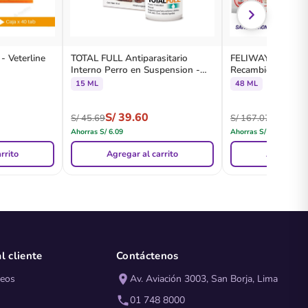
 Veterline
TOTAL FULL Antiparasitario
FELIWAY Friends 
Interno Perro en Suspension -
Recambio 48 ML
Holliday
15 ML
48 ML
S/
39.60
S/
136.
S/
45.69
S/
167.07
Ahorras
S/
6.09
Ahorras
S/
30.87
rrito
Agregar al carrito
Agregar al
l cliente
Contáctenos
seos
Av. Aviación 3003, San Borja, Lima
01 748 8000