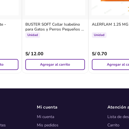
e -
BUSTER SOFT Collar Isabelino
ALERFLAM 1.25 MG -
para Gatos y Perros Pequeños -
Kruuse
Unidad
Unidad
S/
12.00
S/
0.70
ito
Agregar al carrito
Agregar al ca
Mi cuenta
Atención a
Mi cuenta
Lista de de
tes
Mis pedidos
Carrito