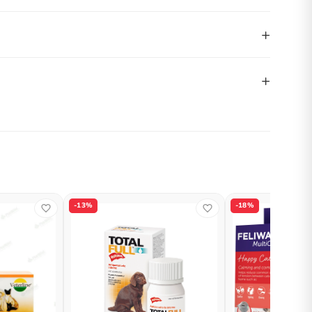
+
+
-13%
-18%