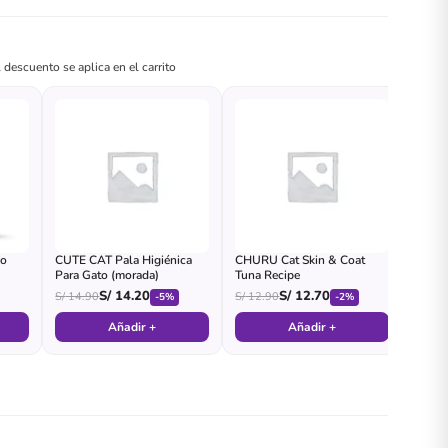
 descuento se aplica en el carrito
lo
CUTE CAT Pala Higiénica
CHURU Cat Skin & Coat
Para Gato (morada)
Tuna Recipe
S/
14.20
S/
12.70
S/
14.90
S/
12.90
-5%
-2%
Añadir +
Añadir +