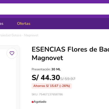
as
Ofertas
nsiedad Gotero - Magnovet
ESENCIAS Flores de Bac
Magnovet
Presentación:
30 ML
S/
44.30
S/
59.97
Ahorras
S/
15.67
(-26%)
SKU: 75467137658786
Agotado