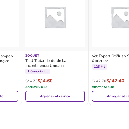
Shampoo
Vet Expert Otiflush 
ZOOVET
T.I.U Tratamiento de La
úngico
Auricular
Incontinencia Urinaria
125 ML
1 Comprimido
S/
4.60
S/
42.40
S/
4.73
S/
47.70
Ahorras
S/
0.13
Ahorras
S/
5.30
ito
Agregar al carrito
Agregar al ca