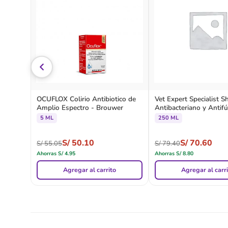
OCUFLOX Colirio Antibiotico de
Vet Expert Specialist 
Amplio Espectro - Brouwer
Antibacteriano y Antif
5 ML
250 ML
S/
50.10
S/
70.60
S/
55.05
S/
79.40
Ahorras
S/
4.95
Ahorras
S/
8.80
Agregar al carrito
Agregar al carr