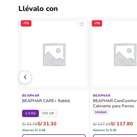
Llévalo con
-7%
-7%
BEAPHAR
BEAPHAR
BEAPHAR CARE+ Rabbit
BEAPHAR CaniComfort
Calmante para Perros
Unidad
1.5 KG
250 GR
S/
31.30
S/
117.80
S/
33.76
S/
127.19
Ahorras
S/
2.46
Ahorras
S/
9.39