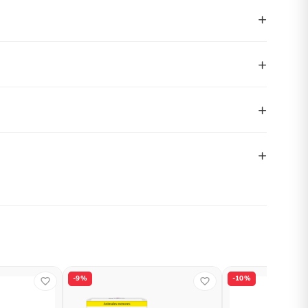
+
+
+
+
-9%
-10%