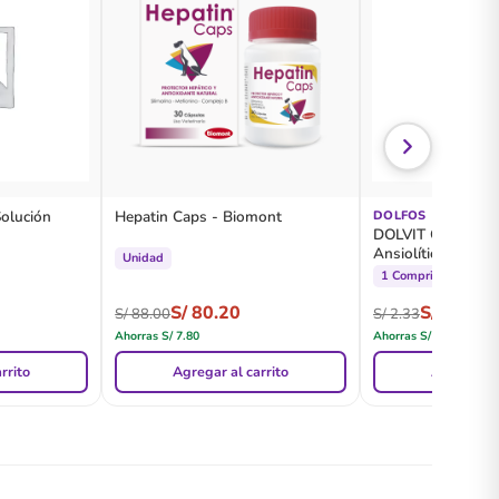
Solución
Hepatin Caps - Biomont
DOLFOS
DOLVIT Calm Cal
Ansiolítico Natura
Unidad
1 Comprimido
S/
80.20
S/
2.10
S/
88.00
S/
2.33
Ahorras
S/
7.80
Ahorras
S/
0.23
rrito
Agregar al carrito
Agregar al