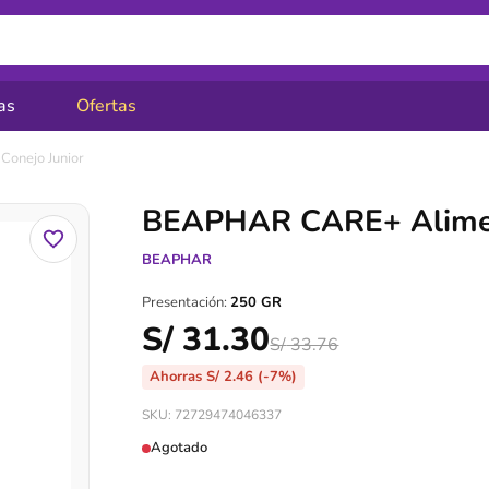
as
Ofertas
onejo Junior
BEAPHAR CARE+ Aliment
BEAPHAR
Presentación:
250 GR
S/
31.30
S/
33.76
Ahorras
S/
2.46
(-7%)
SKU: 72729474046337
Agotado