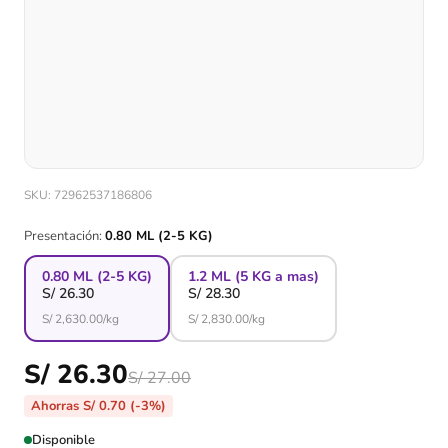
SKU: 72962537186806
Presentación:
0.80 ML (2-5 KG)
0.80 ML (2-5 KG)
1.2 ML (5 KG a mas)
S/
26.30
S/
28.30
S/
2,630.00
/kg
S/
2,830.00
/kg
S/ 26.30
S/ 27.00
Ahorras S/ 0.70 (-3%)
Disponible