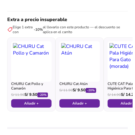
Extra a precio insuperable
Elige 1 extra
al llevarlo con este producto — el descuento se
-10%
con
aplica en el carrito
CHURU Cat Pollo y
CHURU Cat Atún
CUTE CAT Pala
Camarón
Higiénica Para G
S/
9.50
S/
11.90
-20%
(morada)
S/
9.50
S/
14.2
S/
11.90
S/
14.90
-20%
Añadir +
Añadir +
Añadir +