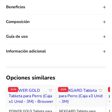
+
Beneficios
+
Composición
+
Guía de uso
+
Información adicional
Opciones similares
-21%
-23%
-
POWER GOLD Tableta para
NEXGARD Tableta para
N