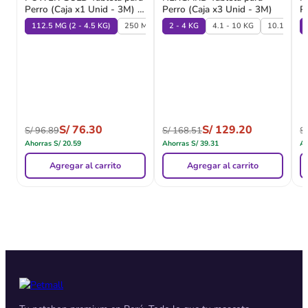
Perro (Caja x1 Unid - 3M) -
Perro (Caja x3 Unid - 3M)
P
Brouwer
112.5 MG (2 - 4.5 KG)
250 MG (4.6-10 KG)
2 - 4 KG
500 MG (10.1-20 KG)
4.1 - 10 KG
10.1 - 25 
1
S/
76.30
S/
129.20
S/
96.89
S/
168.51
S/
Ahorras
S/
20.59
Ahorras
S/
39.31
Ah
Agregar al carrito
Agregar al carrito