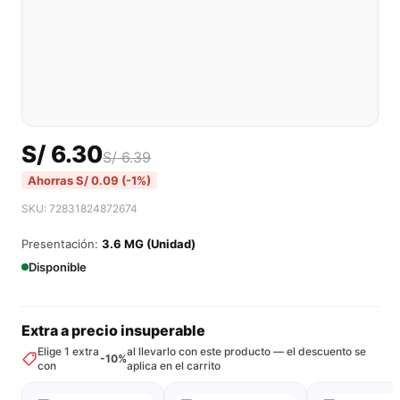
S/
6.30
S/
6.39
Ahorras
S/
0.09
(-1%)
SKU: 72831824872674
Presentación:
3.6 MG (Unidad)
Disponible
Extra a precio insuperable
Elige 1 extra
al llevarlo con este producto — el descuento se
-10%
con
aplica en el carrito