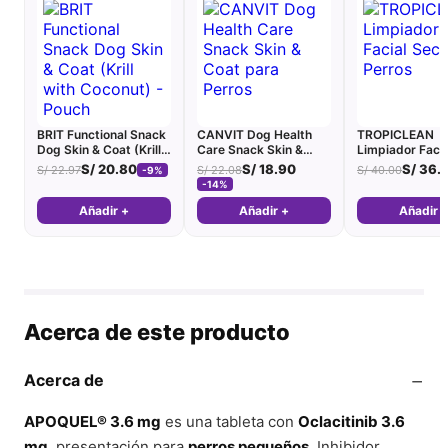
BRIT Functional Snack
CANVIT Dog Health
TROPICLEAN
Dog Skin & Coat (Krill
Care Snack Skin &
Limpiador Faci
with Coconut) - Pouch
Coat para Perros
Perros
S/
20.80
S/
18.90
S/
36.
S/
22.97
S/
22.08
S/
40.00
-9%
-14%
Añadir +
Añadir +
Añadir 
Acerca de este producto
−
Acerca de
APOQUEL® 3.6 mg
es una tableta con
Oclacitinib 3.6
mg
, presentación para
perros pequeños
. Inhibidor