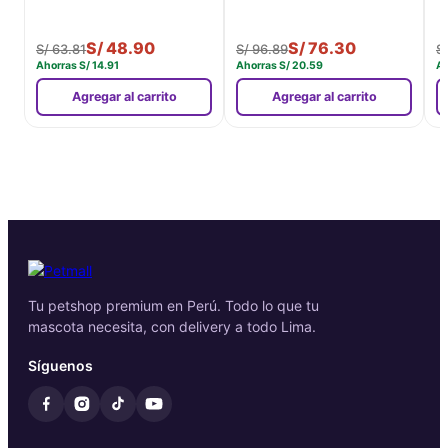
S/
48.90
S/
76.30
S/
63.81
S/
96.89
S
Ahorras
S/
14.91
Ahorras
S/
20.59
A
Agregar al carrito
Agregar al carrito
Tu petshop premium en Perú. Todo lo que tu
mascota necesita, con delivery a todo Lima.
Síguenos