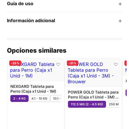
+
Guía de uso
+
Información adicional
Opciones similares
-23%
-21%
-
A
NEXGARD Tableta para
Perro (Caja x1 Unid - 1M)
POWER GOLD Tableta para
Perro (Caja x1 Unid - 3M) -
2 - 4 KG
4.1 - 10 KG
10.1 - 25 KG
25.5 - 50 KG
Brouwer
112.5 MG (2 - 4.5 KG)
250 MG (4.6-