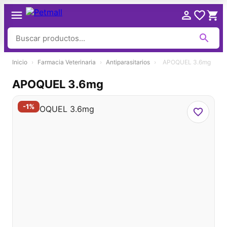
Ir
Inicio
›
Farmacia Veterinaria
›
Antiparasitarios
›
APOQUEL 3.6mg
al
contenido
APOQUEL 3.6mg
-1%