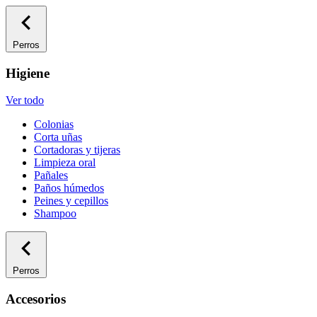
Perros
Higiene
Ver todo
Colonias
Corta uñas
Cortadoras y tijeras
Limpieza oral
Pañales
Paños húmedos
Peines y cepillos
Shampoo
Perros
Accesorios