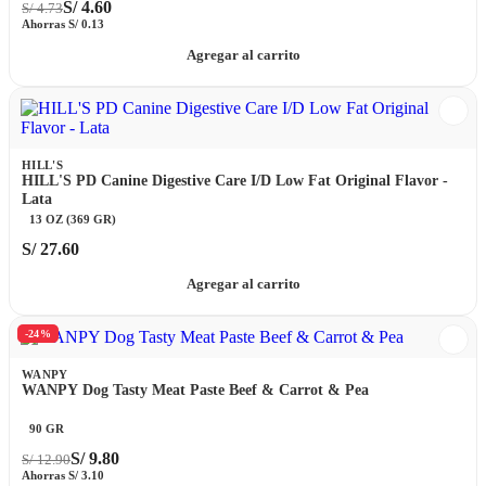
S/
4.60
S/
4.73
Ahorras
S/
0.13
Agregar al carrito
HILL'S
HILL'S PD Canine Digestive Care I/D Low Fat Original Flavor -
Lata
13 OZ (369 GR)
S/
27.60
Agregar al carrito
-24%
WANPY
WANPY Dog Tasty Meat Paste Beef & Carrot & Pea
90 GR
S/
9.80
S/
12.90
Ahorras
S/
3.10