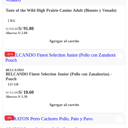
Taste of the Wild High Prairie Canine Adult (Bisonte y Venado)
2 KG
S/
91.80
S/
94.40
Ahorras
S/
2.60
Agregar al carrito
-11%
BELCANDO
BELCANDO Finest Selection Junior (Pollo con Zanahorias) -
Pouch
125 GR
S/
10.60
S/
11.90
Ahorras
S/
1.30
Agregar al carrito
-3%