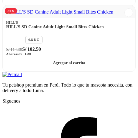
-10%
HILL'S
HILL'S SD Canine Adult Light Small Bites Chicken
2.25 KG
6.8 KG
S/
102.50
S/
114.30
Ahorras
S/
11.80
Agregar al carrito
Tu petshop premium en Perú. Todo lo que tu mascota necesita, con
delivery a todo Lima.
Síguenos