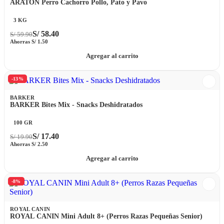
ARATON Perro Cachorro Pollo, Pato y Pavo
3 KG
S/
58.40
S/
59.90
Ahorras
S/
1.50
Agregar al carrito
-13%
BARKER
BARKER Bites Mix - Snacks Deshidratados
100 GR
S/
17.40
S/
19.90
Ahorras
S/
2.50
Agregar al carrito
-8%
ROYAL CANIN
ROYAL CANIN Mini Adult 8+ (Perros Razas Pequeñas Senior)