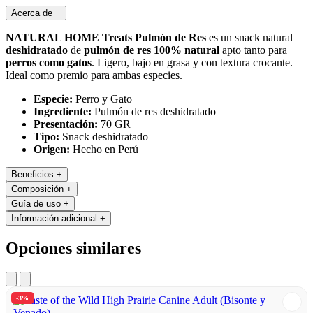
Acerca de
−
NATURAL HOME Treats Pulmón de Res
es un snack natural
deshidratado
de
pulmón de res 100% natural
apto tanto para
perros como gatos
. Ligero, bajo en grasa y con textura crocante.
Ideal como premio para ambas especies.
Especie:
Perro y Gato
Ingrediente:
Pulmón de res deshidratado
Presentación:
70 GR
Tipo:
Snack deshidratado
Origen:
Hecho en Perú
Beneficios
+
Composición
+
Guía de uso
+
Información adicional
+
Opciones similares
-3%