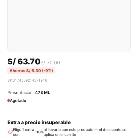
S/
63.70
S/
70.00
Ahorras
S/
6.30
(-9%)
SKU: 74559214571946
Presentación:
473 ML
Agotado
Extra a precio insuperable
Elige 1 extra
al llevarlo con este producto — el descuento se
-10%
con
aplica en el carrito