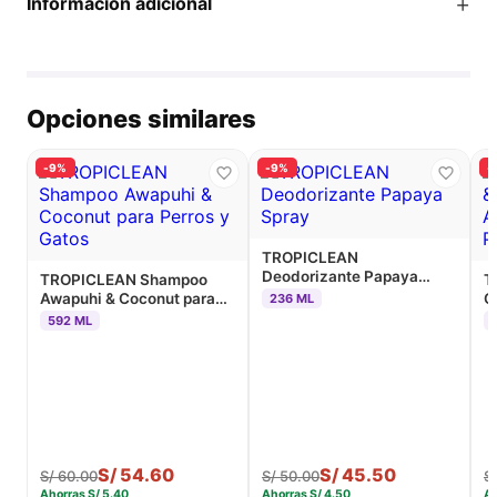
+
Información adicional
Opciones similares
-9%
-9%
-
TROPICLEAN
Deodorizante Papaya
TROPICLEAN Shampoo
T
Spray
Awapuhi & Coconut para
C
236 ML
Perros y Gatos
A
592 ML
P
S/
54.60
S/
45.50
S/
60.00
S/
50.00
S
Ahorras
S/
5.40
Ahorras
S/
4.50
A