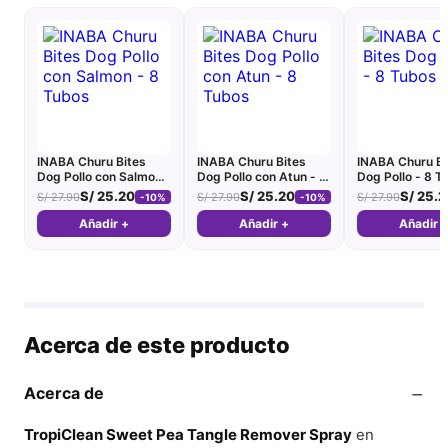
INABA Churu Bites
INABA Churu Bites
INABA Churu Bi
Dog Pollo con Salmon -
Dog Pollo con Atun - 8
Dog Pollo - 8 T
8 Tubos
Tubos
S/
25.20
S/
25.20
S/
25.2
S/
27.90
S/
27.90
S/
27.90
-10%
-10%
Añadir +
Añadir +
Añadir 
Acerca de este producto
−
Acerca de
TropiClean Sweet Pea Tangle Remover Spray
en