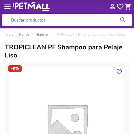
Ir
Inicio
›
Perros
›
Higiene
›
TROPICLEAN PF Shampoo para Pelaje Liso
al
TROPICLEAN PF Shampoo para Pelaje
contenido
Liso
-9%