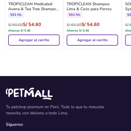
TROPICLEAN Medicated
TROPICLEAN Shampoo
SO
Avena & Tea Tree Shampoo
Lima & Coco para Perros
Sys
para Perros y Gatos
Ree
592 ML
592 ML
5
S/
54.60
S/
54.60
S/
60.00
S/
60.00
S/
6
Ahorras
S/
5.40
Ahorras
S/
5.40
Aho
Agregar al carrito
Agregar al carrito
Tu petshop premium en Perú. Todo lo que tu mascota
necesita, con delivery a todo Lima.
Síguenos