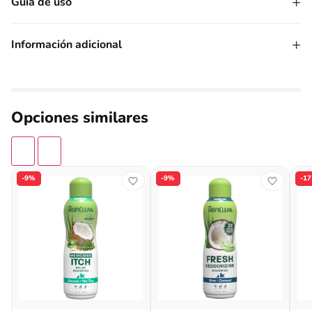
+
Guía de uso
+
Información adicional
Opciones similares
-9%
-9%
-1