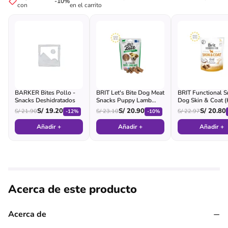
-10%
con
en el carrito
BARKER Bites Pollo -
BRIT Let's Bite Dog Meat
BRIT Functional S
Snacks Deshidratados
Snacks Puppy Lamb
Dog Skin & Coat (K
Bars - Pouch
with Coconut) - 
S/
19.20
S/
20.90
S/
20.80
S/
21.90
S/
23.10
S/
22.97
-12%
-10%
Añadir +
Añadir +
Añadir +
Acerca de este producto
−
Acerca de