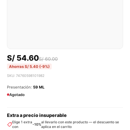
S/
54.60
S/
60.00
Ahorras
S/
5.40
(-9%)
SKU: 74760598101982
Presentación:
59 ML
Agotado
Extra a precio insuperable
Elige 1 extra
al llevarlo con este producto — el descuento se
-10%
con
aplica en el carrito