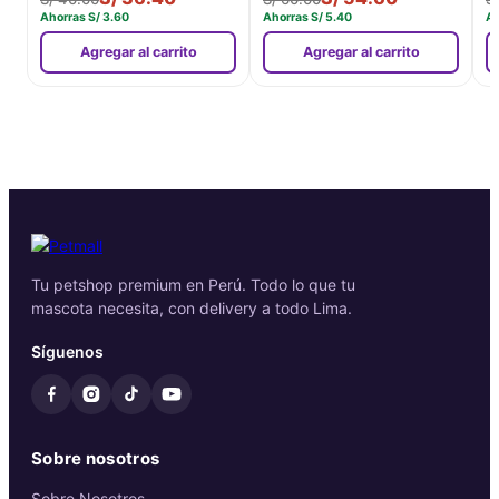
Ahorras
S/
3.60
Ahorras
S/
5.40
A
Agregar al carrito
Agregar al carrito
Tu petshop premium en Perú. Todo lo que tu
mascota necesita, con delivery a todo Lima.
Síguenos
Sobre nosotros
Sobre Nosotros