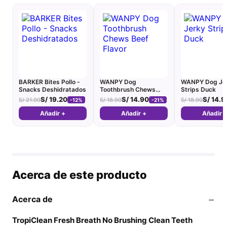
BARKER Bites Pollo -
WANPY Dog
WANPY Dog Je
Snacks Deshidratados
Toothbrush Chews
Strips Duck
Beef Flavor
S/
19.20
S/
14.90
S/
14.9
S/
21.90
S/
18.90
S/
18.90
-12%
-21%
Añadir +
Añadir +
Añadir 
Acerca de este producto
−
Acerca de
TropiClean Fresh Breath No Brushing Clean Teeth