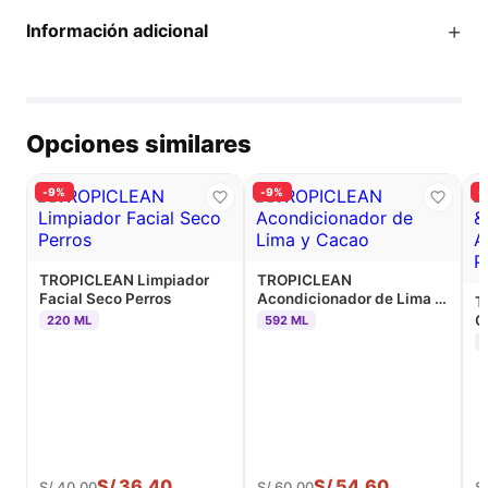
+
Información adicional
Opciones similares
-9%
-9%
-
TROPICLEAN Limpiador
TROPICLEAN
Facial Seco Perros
Acondicionador de Lima y
T
Cacao
C
220 ML
592 ML
A
P
S/
36.40
S/
54.60
S/
40.00
S/
60.00
S