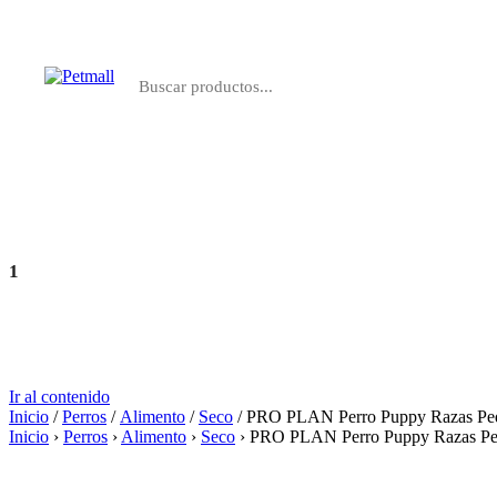
Perros
Gatos
Farmacia
Marcas
1
Agregar
S/ 189.00
Ir al contenido
Inicio
/
Perros
/
Alimento
/
Seco
/ PRO PLAN Perro Puppy Razas Pe
Inicio
›
Perros
›
Alimento
›
Seco
›
PRO PLAN Perro Puppy Razas Pe