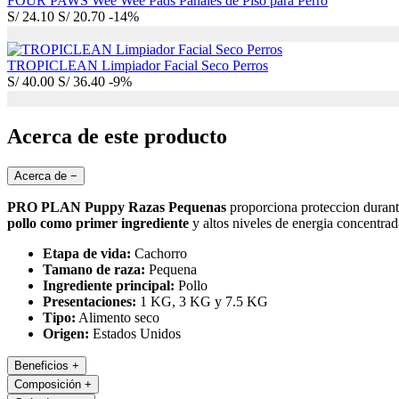
FOUR PAWS Wee Wee Pads Pañales de Piso para Perro
S/
24.10
S/
20.70
-14%
TROPICLEAN Limpiador Facial Seco Perros
S/
40.00
S/
36.40
-9%
Acerca de este producto
Acerca de
−
PRO PLAN Puppy Razas Pequenas
proporciona proteccion durant
pollo como primer ingrediente
y altos niveles de energia concentra
Etapa de vida:
Cachorro
Tamano de raza:
Pequena
Ingrediente principal:
Pollo
Presentaciones:
1 KG, 3 KG y 7.5 KG
Tipo:
Alimento seco
Origen:
Estados Unidos
Beneficios
+
Composición
+