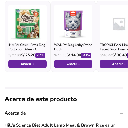
INABA Churu Bites Dog
WANPY Dog Jerky Strips
TROPICLEAN Limp
Pollo con Atun - 8
Duck
Facial Seco Perros
Tubos
S/
25.20
S/
14.90
S/
36.40
S/
27.90
S/
18.90
S/
40.00
-10%
-21%
Añadir +
Añadir +
Añadir +
Acerca de este producto
−
Acerca de
Hill’s Science Diet Adult Lamb Meal & Brown Rice
es un