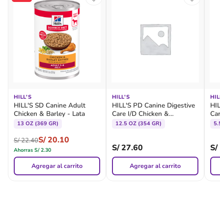
HILL'S
HILL'S
HIL
HILL'S SD Canine Adult
HILL'S PD Canine Digestive
HIL
Chicken & Barley - Lata
Care I/D Chicken &
Car
Vegetable Stew - Lata
Veg
13 OZ (369 GR)
12.5 OZ (354 GR)
5.
Lat
S/
20.10
S/
22.40
S/
27.60
S/
Ahorras
S/
2.30
Agregar al carrito
Agregar al carrito