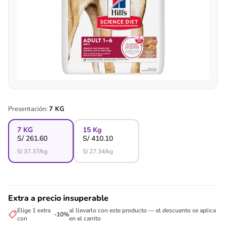
Presentación:
7 KG
7 KG
15 Kg
S/
261.60
S/
410.10
S/
37.37
/kg
S/
27.34
/kg
Extra a precio insuperable
Elige 1 extra
al llevarlo con este producto — el descuento se aplica
-10%
con
en el carrito