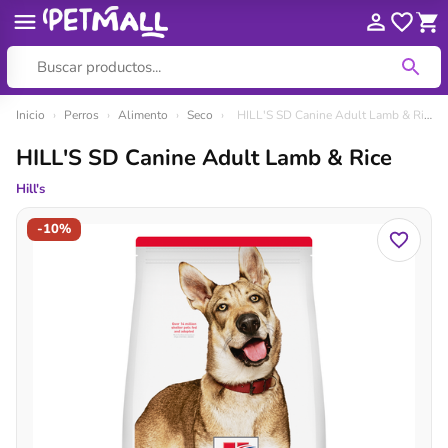
Ir
Inicio
›
Perros
›
Alimento
›
Seco
›
HILL'S SD Canine Adult Lamb & Rice
al
HILL'S SD Canine Adult Lamb & Rice
contenido
Hill's
-10%