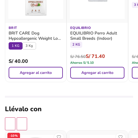
3 
BRIT
EQUILIBRIO
BRIT CARE Dog
EQUILIBRIO Perro Adult
Hypoallergenic Weight Loss
Small Breeds (Indoor)
Rabbit
2 KG
1 KG
3 Kg
S/
71.40
S/
76.50
S/
6
S/
40.00
Ahorras
S/
5.10
Aho
Agregar al carrito
Agregar al carrito
Llévalo con
-10%