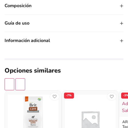
+
Composición
+
Guía de uso
+
Información adicional
Opciones similares
-7%
-3
AR
To