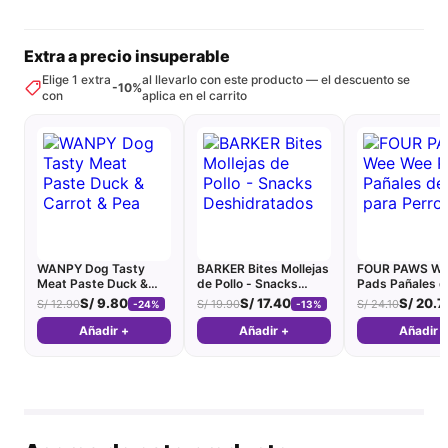
Extra a precio insuperable
Elige 1 extra
al llevarlo con este producto — el descuento se
-10%
con
aplica en el carrito
WANPY Dog Tasty
BARKER Bites Mollejas
FOUR PAWS We
Meat Paste Duck &
de Pollo - Snacks
Pads Pañales d
Carrot & Pea
Deshidratados
para Perro
S/
9.80
S/
17.40
S/
20.7
S/
12.90
S/
19.90
S/
24.10
-24%
-13%
Añadir +
Añadir +
Añadir 