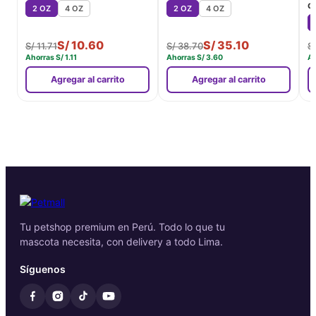
d
2 OZ
4 OZ
2 OZ
4 OZ
S/
10.60
S/
35.10
S/
11.71
S/
38.70
S
Ahorras
S/
1.11
Ahorras
S/
3.60
A
Agregar al carrito
Agregar al carrito
Tu petshop premium en Perú. Todo lo que tu
mascota necesita, con delivery a todo Lima.
Síguenos