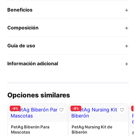
+
Beneficios
+
Composición
+
Guía de uso
+
Información adicional
Opciones similares
-9%
-9%
-
PetAg Biberón Para
PetAg Nursing Kit de
Mascotas
Biberón
N