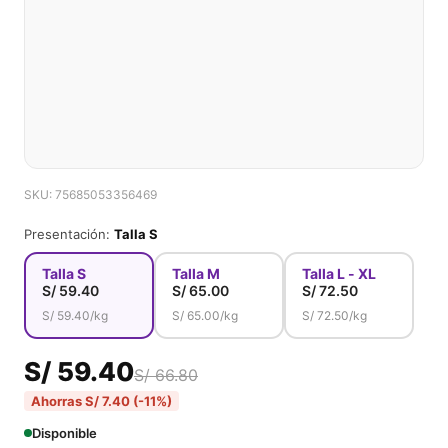
SKU: 75685053356469
Presentación:
Talla S
Talla S
Talla M
Talla L - XL
S/
59.40
S/
65.00
S/
72.50
S/
59.40
/kg
S/
65.00
/kg
S/
72.50
/kg
S/ 59.40
S/ 66.80
Ahorras S/ 7.40 (-11%)
Disponible