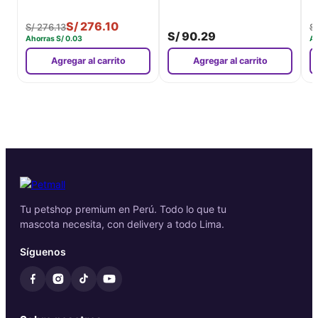
S/
276.10
S/
276.13
S
S/
90.29
Ahorras
S/
0.03
A
Agregar al carrito
Agregar al carrito
Tu petshop premium en Perú. Todo lo que tu
mascota necesita, con delivery a todo Lima.
Síguenos