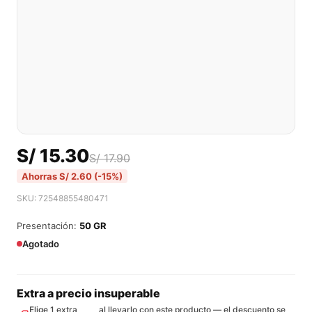
S/
15.30
S/
17.90
Ahorras
S/
2.60
(-15%)
SKU: 72548855480471
Presentación:
50 GR
Agotado
Extra a precio insuperable
Elige 1 extra
al llevarlo con este producto — el descuento se