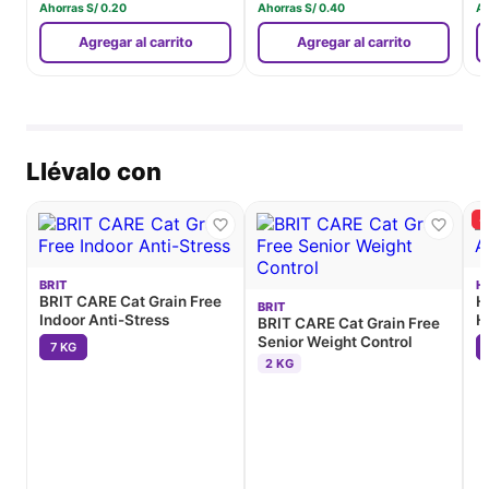
Ahorras
S/
0.20
Ahorras
S/
0.40
A
Agregar al carrito
Agregar al carrito
Llévalo con
-
BRIT
HI
BRIT CARE Cat Grain Free
H
BRIT
Indoor Anti-Stress
H
BRIT CARE Cat Grain Free
Senior Weight Control
7 KG
2 KG