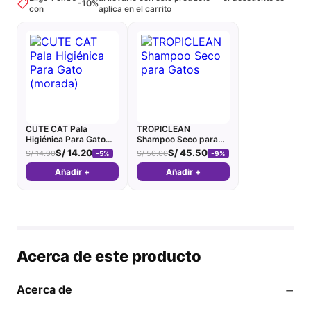
-10%
con
aplica en el carrito
CUTE CAT Pala
TROPICLEAN
Higiénica Para Gato
Shampoo Seco para
(morada)
Gatos
S/
14.20
S/
45.50
S/
14.90
S/
50.00
-5%
-9%
Añadir +
Añadir +
Acerca de este producto
−
Acerca de