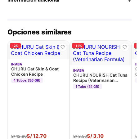
Opciones similares
-2%
-11%
-
INABA
I
CHURU Cat Skin & Coat
C
INABA
Chicken Recipe
C
CHURU NOURISH Cat Tuna
Recipe (Veterinarian
4 Tubos (56 GR)
Formula)
1 Tubo (14 GR)
S/
12.70
S/
3.10
S/
12.90
S/
3.50
S