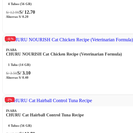
4 Tubos (56 GR)
S/
12.70
S/
12.90
Ahorras
S/
0.20
-11%
INABA
CHURU NOURISH Cat Chicken Recipe (Veterinarian Formula)
1 Tubo (14 GR)
S/
3.10
S/
3.50
Ahorras
S/
0.40
-2%
INABA
CHURU Cat Hairball Control Tuna Recipe
4 Tubos (56 GR)