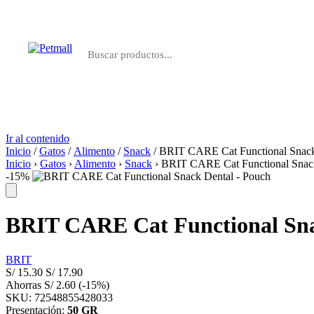
Perros
Gatos
Farmacia
Marcas
Ir al contenido
Inicio
/
Gatos
/
Alimento
/
Snack
/ BRIT CARE Cat Functional Snack
Inicio
›
Gatos
›
Alimento
›
Snack
›
BRIT CARE Cat Functional Snack
-15%
BRIT CARE Cat Functional Sna
BRIT
S/
15.30
S/
17.90
Ahorras
S/
2.60
(-15%)
SKU: 72548855428033
Presentación:
50 GR