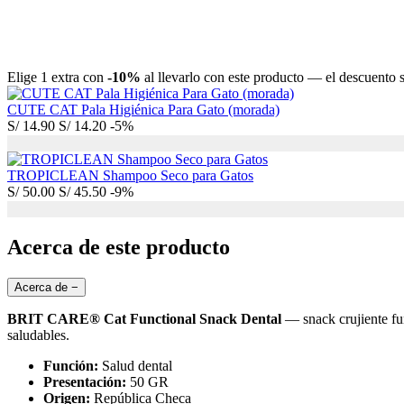
Elige 1 extra con
-10%
al llevarlo con este producto — el descuento se
CUTE CAT Pala Higiénica Para Gato (morada)
S/
14.90
S/
14.20
-5%
TROPICLEAN Shampoo Seco para Gatos
S/
50.00
S/
45.50
-9%
Acerca de este producto
Acerca de
−
BRIT CARE® Cat Functional Snack Dental
— snack crujiente fu
saludables.
Función:
Salud dental
Presentación:
50 GR
Origen:
República Checa