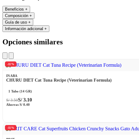
Beneficios
+
Composición
+
Guía de uso
+
Información adicional
+
Opciones similares
-11%
INABA
CHURU DIET Cat Tuna Recipe (Veterinarian Formula)
1 Tubo (14 GR)
S/
3.10
S/
3.50
Ahorras
S/
0.40
-11%