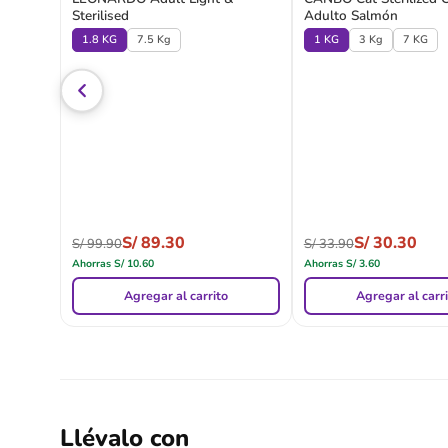
Sterilised
Adulto Salmón
1.8 KG
7.5 Kg
1 KG
3 Kg
7 KG
S/
89.30
S/
30.30
S/
99.90
S/
33.90
Ahorras
S/
10.60
Ahorras
S/
3.60
Agregar al carrito
Agregar al carr
Llévalo con