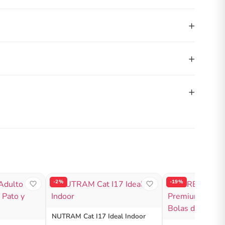
+
+
+
-2%
-19%
NUTRAM Cat I17 Ideal Indoor