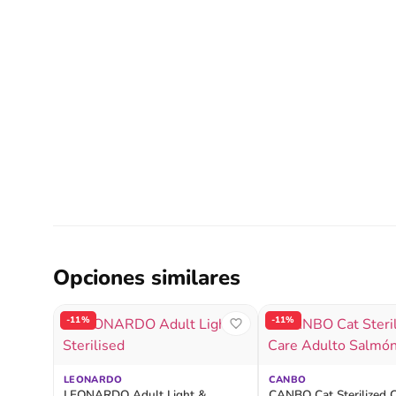
Opciones similares
-11%
-11%
LEONARDO
CANBO
LEONARDO Adult Light &
CANBO Cat Sterilized 