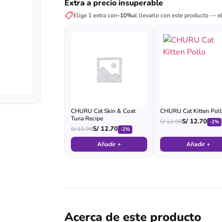
Extra a precio insuperable
Elige 1 extra con
-10%
al llevarlo con este producto — el
CHURU Cat Skin & Coat
CHURU Cat Kitten Pol
Tuna Recipe
S/
12.70
S/
12.90
-2%
S/
12.70
S/
12.90
-2%
Añadir +
Añadir +
Acerca de este producto