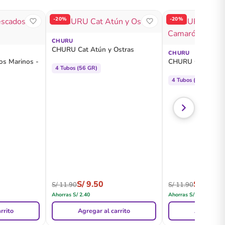
-20%
-20%
CHURU
CHURU Cat Atún y Ostras
CHURU
s Marinos -
CHURU Cat Pollo
4 Tubos (56 GR)
4 Tubos (56 GR)
S/
9.50
S/
9.50
S/
11.90
S/
11.90
Ahorras
S/
2.40
Ahorras
S/
2.40
rrito
Agregar al carrito
Agregar al