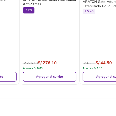
ARATON Gato Adult
Anti-Stress
Esterilizado Pollo, 
7 KG
1.5 KG
S/
276.10
S/
44.50
S/
276.13
S/
45.60
Ahorras
S/
0.03
Ahorras
S/
1.10
ito
Agregar al carrito
Agregar al ca