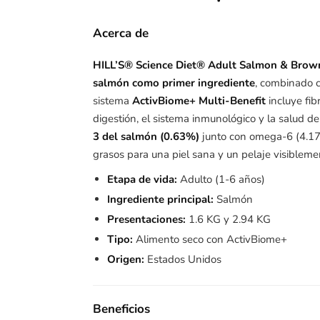
Acerca de
HILL’S® Science Diet® Adult Salmon & Brow
salmón como primer ingrediente
, combinado c
sistema
ActivBiome+ Multi-Benefit
incluye fib
digestión, el sistema inmunológico y la salud d
3 del salmón (0.63%)
junto con omega-6 (4.17
grasos para una piel sana y un pelaje visiblemen
Etapa de vida:
Adulto (1-6 años)
Ingrediente principal:
Salmón
Presentaciones:
1.6 KG y 2.94 KG
Tipo:
Alimento seco con ActivBiome+
Origen:
Estados Unidos
Beneficios