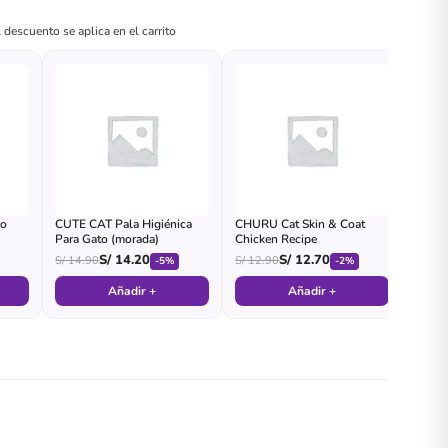
 descuento se aplica en el carrito
lo
CUTE CAT Pala Higiénica
CHURU Cat Skin & Coat
Para Gato (morada)
Chicken Recipe
S/
14.20
S/
12.70
S/
14.90
S/
12.90
-5%
-2%
Añadir +
Añadir +