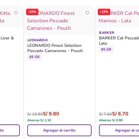
-10%
-12%
BARKER
 Liver &
BARKER Cat Pescado
LEONARDO
Lata
LEONARDO Finest Selection
85 GR
Pescado Camarones - Pouch
85 GR
S/
9.80
S/
6.70
S/
10.90
S/
7.60
Ahorras
S/
1.10
Ahorras
S/
0.90
ito
Agregar al carrito
Agregar al ca