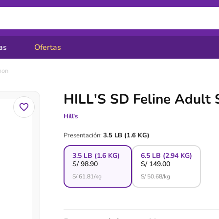
as
Ofertas
mon
HILL'S SD Feline Adult
Hill's
Presentación:
3.5 LB (1.6 KG)
3.5 LB (1.6 KG)
6.5 LB (2.94 KG)
S/
98.90
S/
149.00
S/
61.81
/kg
S/
50.68
/kg