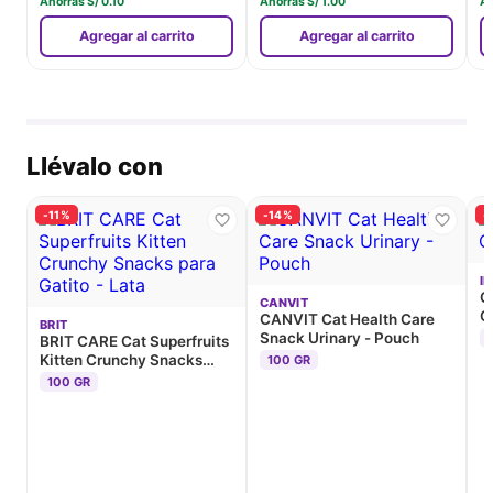
Ahorras
S/
0.10
Ahorras
S/
1.00
A
Agregar al carrito
Agregar al carrito
Llévalo con
-11%
-14%
-
I
C
CANVIT
C
CANVIT Cat Health Care
BRIT
Snack Urinary - Pouch
BRIT CARE Cat Superfruits
Kitten Crunchy Snacks
100 GR
para Gatito - Lata
100 GR