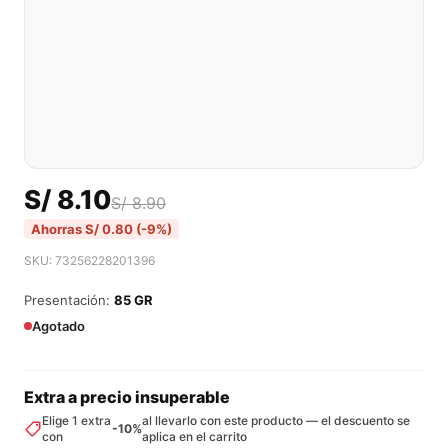
S/
8.10
S/
8.90
Ahorras
S/
0.80
(-9%)
SKU: 73256228201396
Presentación:
85 GR
Agotado
Extra a precio insuperable
Elige 1 extra
al llevarlo con este producto — el descuento se
-10%
con
aplica en el carrito