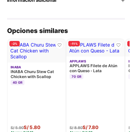
+
Información adicional
Opciones similares
-2%
-11%
-
APPLAWS
I
APPLAWS Filete de Atún
I
INABA
con Queso - Lata
C
INABA Churu Stew Cat
Chicken with Scallop
70 GR
40 GR
S/
5.80
S/
7.80
S/
5.90
S/
8.80
S