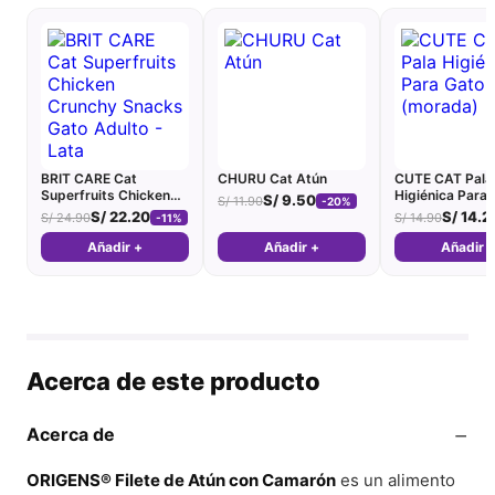
BRIT CARE Cat
CHURU Cat Atún
CUTE CAT Pala
Superfruits Chicken
Higiénica Para 
S/
9.50
S/
11.90
-20%
Crunchy Snacks Gato
(morada)
S/
22.20
S/
14.2
S/
24.90
S/
14.90
-11%
Adulto - Lata
Añadir +
Añadir +
Añadir 
Acerca de este producto
−
Acerca de
ORIGENS® Filete de Atún con Camarón
es un alimento