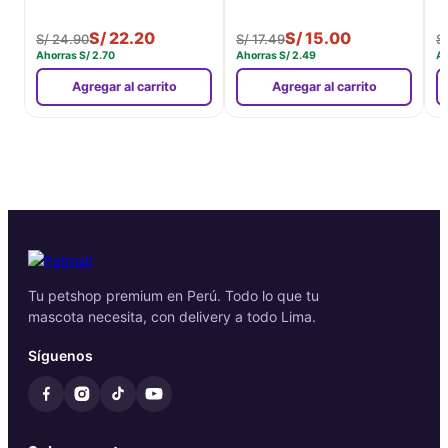
S/
22.20
S/
15.00
S/
24.90
S/
17.49
S
Ahorras
S/
2.70
Ahorras
S/
2.49
A
Agregar al carrito
Agregar al carrito
Tu petshop premium en Perú. Todo lo que tu
mascota necesita, con delivery a todo Lima.
Síguenos