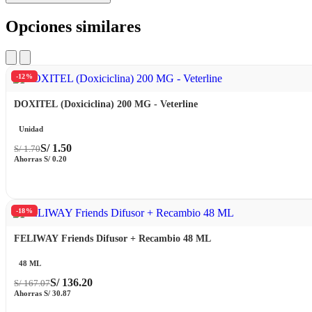
Opciones similares
-12%
DOXITEL (Doxiciclina) 200 MG - Veterline
Unidad
S/
1.50
S/
1.70
Ahorras
S/
0.20
-18%
FELIWAY Friends Difusor + Recambio 48 ML
48 ML
S/
136.20
S/
167.07
Ahorras
S/
30.87