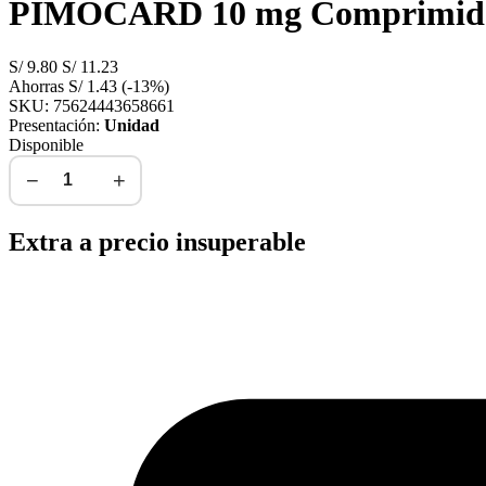
PIMOCARD 10 mg Comprimido 
S/
9.80
S/
11.23
Ahorras
S/
1.43
(-13%)
SKU: 75624443658661
Presentación:
Unidad
Disponible
−
+
Agregar al carrito
Extra a precio insuperable