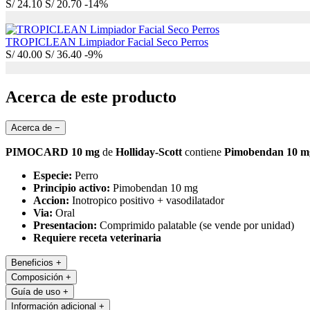
S/
24.10
S/
20.70
-14%
TROPICLEAN Limpiador Facial Seco Perros
S/
40.00
S/
36.40
-9%
Acerca de este producto
Acerca de
−
PIMOCARD 10 mg
de
Holliday-Scott
contiene
Pimobendan 10 m
Especie:
Perro
Principio activo:
Pimobendan 10 mg
Accion:
Inotropico positivo + vasodilatador
Via:
Oral
Presentacion:
Comprimido palatable (se vende por unidad)
Requiere receta veterinaria
Beneficios
+
Composición
+
Guía de uso
+
Información adicional
+