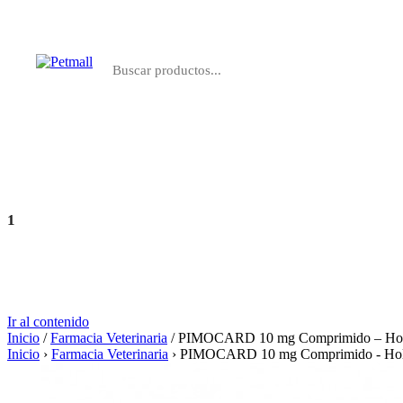
Perros
Gatos
Farmacia
Marcas
1
Agregar
S/ 9.80
Ir al contenido
Inicio
/
Farmacia Veterinaria
/ PIMOCARD 10 mg Comprimido – Hol
Inicio
›
Farmacia Veterinaria
›
PIMOCARD 10 mg Comprimido - Hol