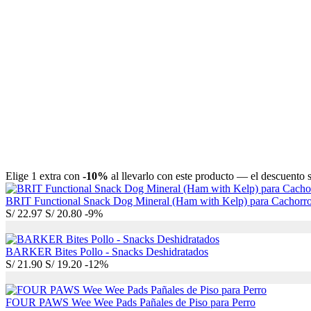
Elige 1 extra con
-10%
al llevarlo con este producto — el descuento se
BRIT Functional Snack Dog Mineral (Ham with Kelp) para Cachorro
S/
22.97
S/
20.80
-9%
BARKER Bites Pollo - Snacks Deshidratados
S/
21.90
S/
19.20
-12%
FOUR PAWS Wee Wee Pads Pañales de Piso para Perro