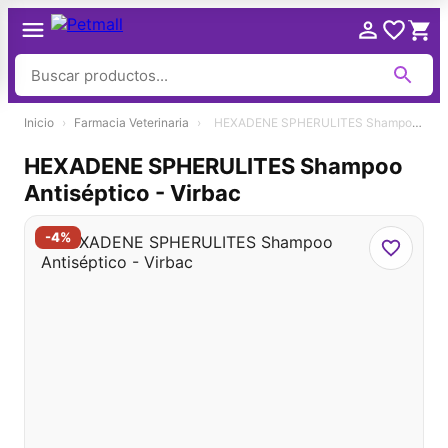
Ir
Inicio
›
Farmacia Veterinaria
›
HEXADENE SPHERULITES Shampoo Antiséptico - Virbac
al
contenido
HEXADENE SPHERULITES Shampoo
Antiséptico - Virbac
-4%