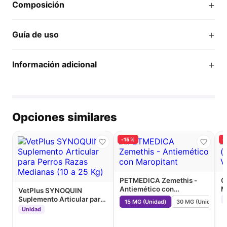
+
Composición
+
Guía de uso
+
Información adicional
Opciones similares
-15%
-
PETMEDICA Zemethis -
C
Antiemético con
M
VetPlus SYNOQUIN
Maropitant
Suplemento Articular para
15 MG (Unidad)
30 MG (Unidad)
Perros Razas Medianas (10
Unidad
a 25 Kg)