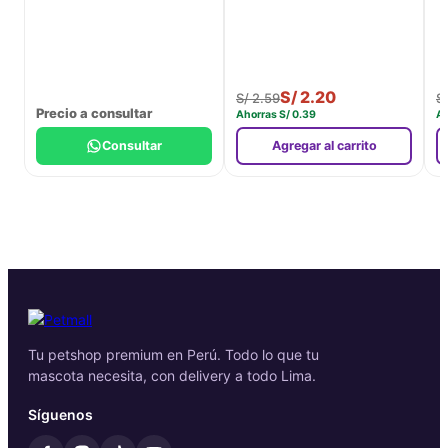
S/
2.20
S/
2.59
S
Precio a consultar
Ahorras
S/
0.39
A
Consultar
Agregar al carrito
Tu petshop premium en Perú. Todo lo que tu
mascota necesita, con delivery a todo Lima.
Síguenos