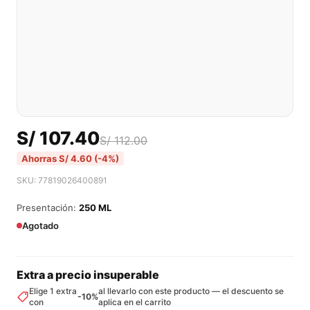
S/
107.40
S/
112.00
Ahorras
S/
4.60
(-4%)
SKU: 77819026400891
Presentación:
250 ML
Agotado
Extra a precio insuperable
Elige 1 extra
al llevarlo con este producto — el descuento se
-10%
con
aplica en el carrito