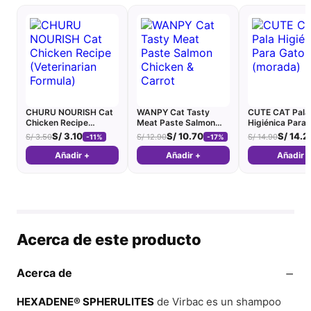
CHURU NOURISH Cat
WANPY Cat Tasty
CUTE CAT Pala
Chicken Recipe
Meat Paste Salmon
Higiénica Para 
(Veterinarian Formula)
Chicken & Carrot
(morada)
S/
3.10
S/
10.70
S/
14.2
S/
3.50
S/
12.90
S/
14.90
-11%
-17%
Añadir +
Añadir +
Añadir 
Acerca de este producto
−
Acerca de
HEXADENE® SPHERULITES
de Virbac es un shampoo