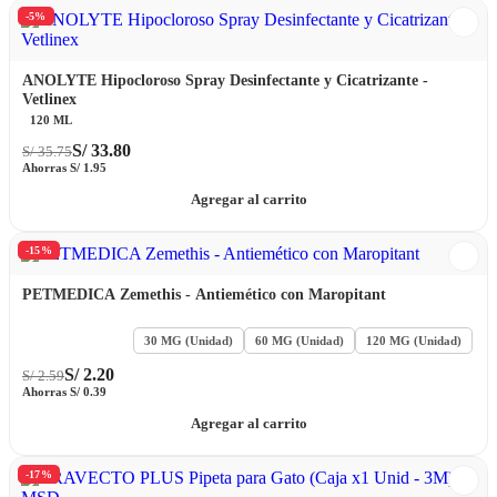
-5%
ANOLYTE Hipocloroso Spray Desinfectante y Cicatrizante -
Vetlinex
120 ML
S/
33.80
S/
35.75
Ahorras
S/
1.95
Agregar al carrito
-15%
PETMEDICA Zemethis - Antiemético con Maropitant
15 MG (Unidad)
30 MG (Unidad)
60 MG (Unidad)
120 MG (Unidad)
S/
2.20
S/
2.59
Ahorras
S/
0.39
Agregar al carrito
-17%