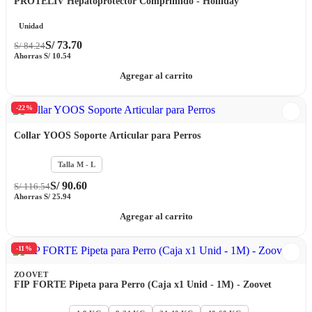
PROTELIV Hepatoprotector Comprimido - Holliday
Unidad
S/
73.70
S/
84.24
Ahorras
S/
10.54
Agregar al carrito
-22%
Collar YOOS Soporte Articular para Perros
Talla S
Talla M - L
S/
90.60
S/
116.54
Ahorras
S/
25.94
Agregar al carrito
-11%
ZOOVET
FIP FORTE Pipeta para Perro (Caja x1 Unid - 1M) - Zoovet