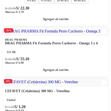
Hasta 4 KG
4-9 KG
9-24 KG
24-40 KG
40-60 KG
S/
22.30
S/
25.00
Ahorras
S/
2.70
Agregar al carrito
-11%
DRAG PHARMA
DRAG PHARMA Fit Formula Perro Cachorro - Omega 3 y 6
125 ML
S/
55.10
S/
62.00
Ahorras
S/
6.90
Agregar al carrito
-8%
CEFAVET (Cefalexina) 300 MG - Veterline
Unidad
S/
1.20
S/
1.30
Ahorras
S/
0.10