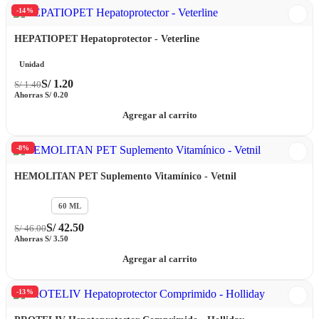
-14%
HEPATIOPET Hepatoprotector - Veterline
Unidad
S/
1.20
S/
1.40
Ahorras
S/
0.20
Agregar al carrito
-8%
HEMOLITAN PET Suplemento Vitamínico - Vetnil
30 ML
60 ML
S/
42.50
S/
46.00
Ahorras
S/
3.50
Agregar al carrito
-13%